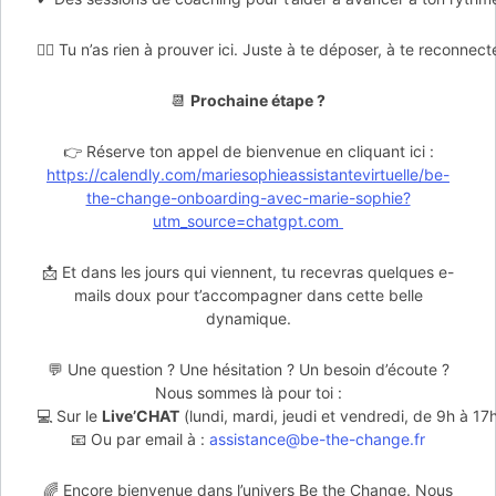
🧘‍♀️ Tu n’as rien à prouver ici. Juste à te déposer, à te reconnec
📆
Prochaine étape ?
👉 Réserve ton appel de bienvenue en cliquant ici :
https://calendly.com/mariesophieassistantevirtuelle/be-
the-change-onboarding-avec-marie-sophie?
utm_source=chatgpt.com
📩 Et dans les jours qui viennent, tu recevras quelques e-
mails doux pour t’accompagner dans cette belle
dynamique.
💬 Une question ? Une hésitation ? Un besoin d’écoute ?
Nous sommes là pour toi :
💻 Sur le
Live’CHAT
(lundi, mardi, jeudi et vendredi, de 9h à 17
📧 Ou par email à :
assistance@be-the-change.fr
🌈 Encore bienvenue dans l’univers Be the Change. Nous