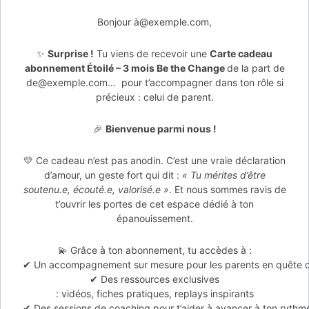
Bonjour à@exemple.com,
✨
Surprise !
Tu viens de recevoir une
Carte cadeau
abonnement Étoilé – 3 mois Be the Change
de la part de
de@exemple.com… pour t’accompagner dans ton rôle si
précieux : celui de parent.
🎉
Bienvenue parmi nous !
💛 Ce cadeau n’est pas anodin. C’est une vraie déclaration
d’amour, un geste fort qui dit :
« Tu mérites d’être
soutenu.e, écouté.e, valorisé.e »
. Et nous sommes ravis de
t’ouvrir les portes de cet espace dédié à ton
épanouissement.
💫 Grâce à ton abonnement, tu accèdes à :
✔ Un accompagnement sur mesure pour les parents en quête de
✔ Des ressources exclusives
: vidéos, fiches pratiques, replays inspirants
✔ Des sessions de coaching pour t’aider à avancer à ton rythm