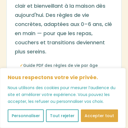
clair et bienveillant à la maison dès
aujourd'hui. Des règles de vie
concrètes, adaptées aux 0–6 ans, clé
en main — pour que les repas,
couchers et transitions deviennent
plus sereins.
Guide PDF des règles de vie par âge
Exemples de formulations qui fonctionnent
Nous respectons votre vie privée.
Cartes visuelles à afficher pour les enfants
Nous utilisons des cookies pour mesurer l’audience du
site et améliorer votre expérience. Vous pouvez les
Accès immédiat après paiement
accepter, les refuser ou personnaliser vos choix.
Personnaliser
Tout rejeter
Accepter tout
Télécharger le kit — 27€